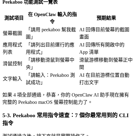
Peekaboo 功能測試一覽表
在 OpenClaw 輸入的指
測試項目
預期結果
令
「請用 peekaboo 幫我截
AI 回傳目前螢幕的截圖
螢幕截圖
圖」
畫面
應用程式
「請列出目前運行的應
AI 回傳所有開啟中的
列表
用程式」
App 清單
「請移動滑鼠到螢幕中
滑鼠游標移動到螢幕正中
滑鼠控制
央」
間
「請輸入：Peekaboo 測
AI 在目前游標位置自動
文字輸入
試成功」
打出文字
如果 4 項全部通過，恭喜，你的 OpenClaw AI 助手現在擁有
完整的 Peekaboo macOS 螢幕控制能力了。
5-3. Peekaboo 常用指令速查：7 個你最常用到的 CLI
指令