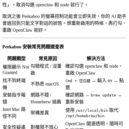
性」，取消勾選 openclaw 和 node 就行了。
取消之後 Peekaboo 的螢幕控制功能會立即失效，你的 AI 助手
會退回到只能文字對話的狀態。想重新啟用的時候，再打勾、
重啟 OpenClaw 就好。
Peekaboo 安裝常見問題速查表
問題類型
常見原因
解決方法
勾錯程式 / 沒重
確認勾選 openclaw 和 node，
權限顯示 Not
Granted
啟
重啟 OpenClaw
找不到終端
→ 輸入 ter → 點
Cmd + 空白鍵
不熟悉 macOS
機
選
安裝指令報
網路不穩 /
確認網路 →
→
brew update
錯
Homebrew 過舊
重新安裝
Intel Mac 路
使用
取代
/usr/local/bin
架構差異
徑不同
/opt/homebrew/bin
OpenClaw 開源透明，隨時可
安全性疑慮
對權限不放心