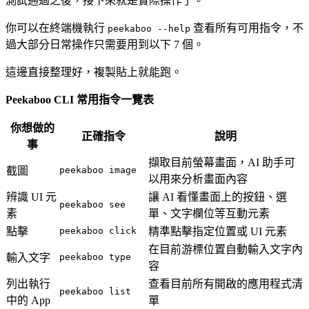
測試通過之後，接下來就是實際操作了。
你可以在終端機執行
查看所有可用指令，不
peekaboo --help
過大部分日常操作只需要用到以下 7 個。
這邊直接整理好，複製貼上就能跑。
Peekaboo CLI 常用指令一覽表
你想做的
正確指令
說明
事
擷取目前螢幕畫面，AI 助手可
截圖
peekaboo image
以用來分析畫面內容
辨識 UI 元
讓 AI 看懂畫面上的按鈕、選
peekaboo see
素
單、文字欄位等互動元素
點擊
peekaboo click
精準點擊指定位置或 UI 元素
在目前游標位置自動輸入文字內
輸入文字
peekaboo type
容
列出執行
查看目前所有開啟的應用程式清
peekaboo list
中的 App
單