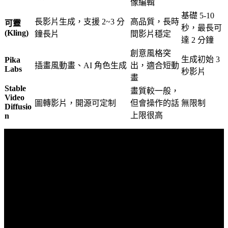
像編輯
基礎 5-10
長影片生成，支援 2~3 分
高品質，長時
可靈
秒，最長可
(Kling)
鐘長片
間影片穩定
達 2 分鐘
創意風格突
生成初始 3
Pika
插畫風動畫、AI 角色生成
出，適合短動
Labs
秒影片
畫
Stable
畫質較一般，
Video
圖轉影片，開源可定制
但會操作的話
無限制
Diffusio
上限很高
n