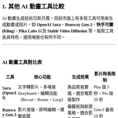
1. 其他 AI 動畫工具比較
AI 動畫生成技術日新月異，目前市面上有多款工具可用來生
成動畫或短片，如
OpenAI Sora
、
Runway Gen-3
、
快手可靈
(Kling)
、
Pika Labs
以及
Stable Video Diffusion
等。每款工具
各具特色，適用場景也有所不同。
AI 動畫工具對比表
影片時長限
工具
核心功能
生成效果
制
文字轉影片、多場景
高品質寫實
Plus 版 5
Sora
(OpenA
Storyboard、編輯功能
風，適合電影
秒，Pro 版
I)
（Re-cut、Remix、Loop）
級製作
20 秒
偏藝術與創意
影片增強、即時編輯、運
Gen-3 最長
Runwa
風格，適合影
y Gen-3
動追蹤
10 秒