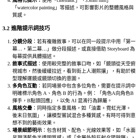
風格化提示：
使用「cinematic」「35mm film」
「watercolor painting」等描述，可影響影片的整體風格與
質感。
3.2 進階提示詞技巧
分鏡分段
：若有複雜敘事，可以在同一段提示中用「第一
幕…，第二幕…」做分段描述，或直接借助 Storyboard 為
每幕提供具體描述。
敘事式描述
：使用較完整的敘事口吻，如「鏡頭從天空俯
視城市，然後緩緩拉近，看到街上人潮熙攘」，有助於模
型理解運鏡或鏡頭切換的意圖。
多角色互動
：若同場景中包含多位角色，需要在提示詞中
明確標示角色 A、角色 B 的行為。例：「角色A向角色B
揮手，B點頭回應」，以免 AI 混淆行為歸屬。
風格交疊
：同時指定多重風格，如「油畫 + 霓虹光澤 +
後末日氛圍」，讓模型嘗試混合多種質感。有時可得到意
想不到的藝術效果。
場景細節明示
：包含材質、配色、光線效果等，如「水面
呈現淺藍色半透明質感」或「金屬外殼反射夕陽餘暉」，