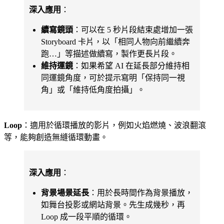
深入應用
：
續寫鏡頭
：可以在 5 秒片段結束處增加一張
Storyboard 卡片，以「相同人物向前繼續奔
跑…」等描述做續寫，製作更長片段。
維持運鏡
：如果希望 AI 在延長部分維持相
同運鏡角度，可於提示寫明「保持同一視
角」或「維持低角度拍攝」。
Loop
：適用於循環播放的影片，例如火焰燃燒、波浪翻滾
等，能夠創造無縫循環動畫。
深入應用
：
背景場景延長
：用於長時間作為背景播放，
如舞台投影或網站背景。先生成幾秒，再
Loop 成一段平順的循環。